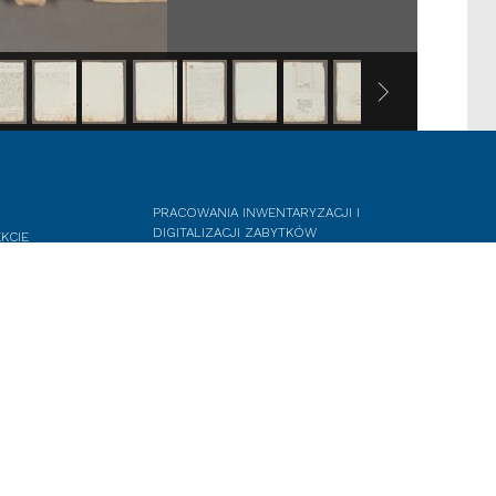
PRACOWANIA INWENTARYZACJI I
DIGITALIZACJI ZABYTKÓW
KCIE
ZESPÓŁ
DEKLARACJA DOSTĘPNOŚCI
T