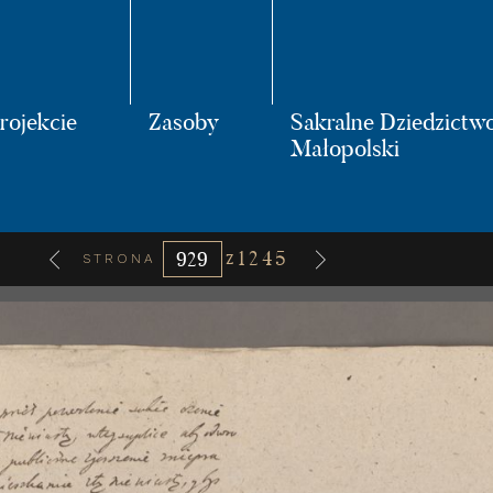
rojekcie
Zasoby
Sakralne Dziedzictw
Małopolski
z
1245
STRONA