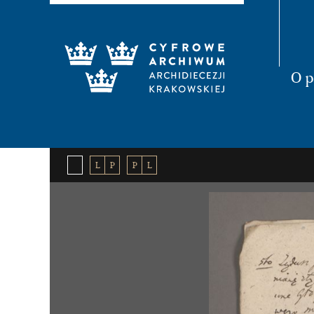
O p
L
P
P
L