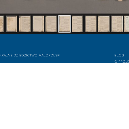
KRALNE DZIEDZICTWO MAŁOPOLSKI
BLOG
O PROJE
ZASOBY
KONTAK