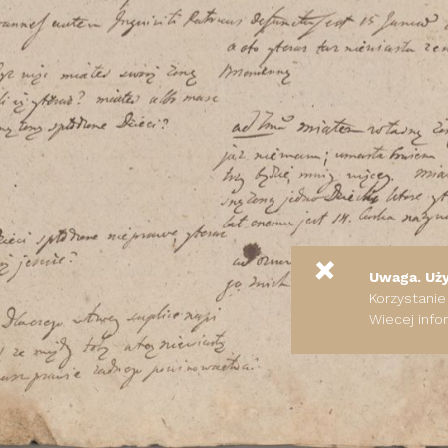
+
Uwaga. Uż
Korzystanie
Wiecej info