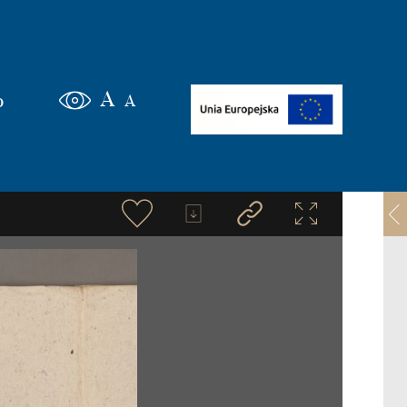
A
o
A