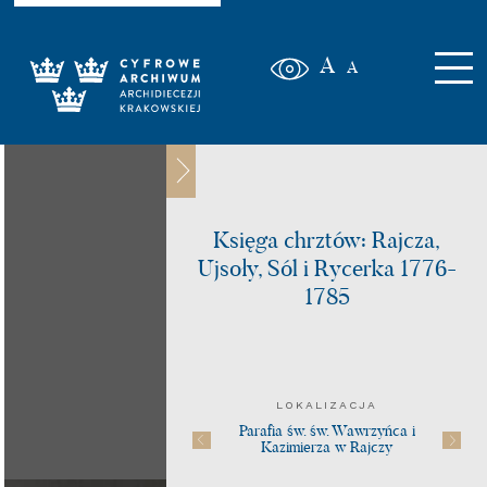
A
A
Księga chrztów: Rajcza,
Ujsoły, Sól i Rycerka 1776-
1785
LOKALIZACJA
Parafia św. św. Wawrzyńca i
Kazimierza w Rajczy