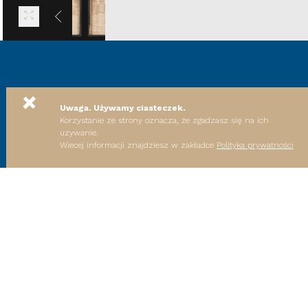
+
Uwaga. Używamy ciasteczek.
Korzystanie ze strony oznacza, że zgadzasz się na ich
uzywanie.
Wiecej informacji znajdziesz w zakładce
Polityka prywatności
SAKRALNE DZIEDZICTWO MAŁOPOLSKI
BLOG