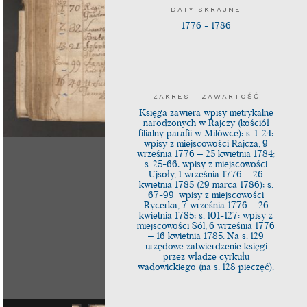
DATY SKRAJNE
1776 - 1786
ZAKRES I ZAWARTOŚĆ
Księga zawiera wpisy metrykalne
narodzonych w Rajczy (kościół
filialny parafii w Milówce): s. 1-24:
wpisy z miejscowości Rajcza, 9
września 1776 – 25 kwietnia 1784;
s. 25-66: wpisy z miejscowości
Ujsoły, 1 września 1776 – 26
kwietnia 1785 (29 marca 1786); s.
67-99: wpisy z miejscowości
Rycerka, 7 września 1776 – 26
kwietnia 1785; s. 101-127: wpisy z
miejscowości Sól, 6 września 1776
– 16 kwietnia 1785. Na s. 129
urzędowe zatwierdzenie księgi
przez władze cyrkułu
wadowickiego (na s. 128 pieczęć).