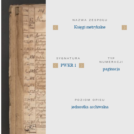
NAZWA ZESPOŁU
Księgi metrykalne
SYGNATURA
TYP
NUMERACJI
PWKR 1
paginacja
POZIOM OPISU
jednostka archiwalna