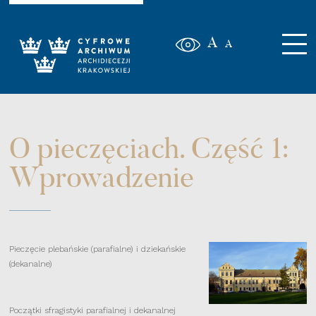
A
A
O pieczęciach. Część 1:
Wprowadzenie
Pieczęcie plebańskie (parafialne) i dziekańskie
(dekanalne)
Początki sfragistyki parafialnej i dekanalnej