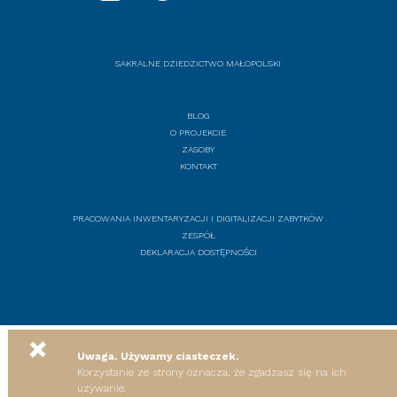
SAKRALNE DZIEDZICTWO MAŁOPOLSKI
BLOG
O PROJEKCIE
ZASOBY
KONTAKT
PRACOWANIA INWENTARYZACJI I DIGITALIZACJI ZABYTKÓW
ZESPÓŁ
DEKLARACJA DOSTĘPNOŚCI
+
Uwaga. Używamy ciasteczek.
Korzystanie ze strony oznacza, że zgadzasz się na ich
uzywanie.