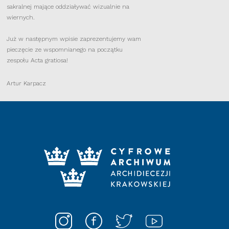
sakralnej mające oddziaływać wizualnie na
wiernych.
Już w następnym wpisie zaprezentujemy wam
pieczęcie ze wspomnianego na początku
zespołu Acta gratiosa!
Artur Karpacz