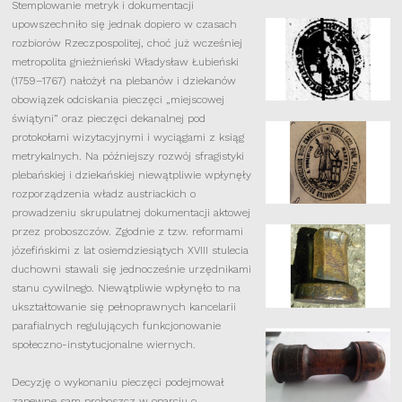
Stemplowanie metryk i dokumentacji
upowszechniło się jednak dopiero w czasach
rozbiorów Rzeczpospolitej, choć już wcześniej
metropolita gnieźnieński Władysław Łubieński
(1759–1767) nałożył na plebanów i dziekanów
obowiązek odciskania pieczęci „miejscowej
świątyni” oraz pieczęci dekanalnej pod
protokołami wizytacyjnymi i wyciągami z ksiąg
metrykalnych. Na późniejszy rozwój sfragistyki
plebańskiej i dziekańskiej niewątpliwie wpłynęły
rozporządzenia władz austriackich o
prowadzeniu skrupulatnej dokumentacji aktowej
przez proboszczów. Zgodnie z tzw. reformami
józefińskimi z lat osiemdziesiątych XVIII stulecia
duchowni stawali się jednocześnie urzędnikami
stanu cywilnego. Niewątpliwie wpłynęło to na
ukształtowanie się pełnoprawnych kancelarii
parafialnych regulujących funkcjonowanie
społeczno-instytucjonalne wiernych.
Decyzję o wykonaniu pieczęci podejmował
zapewne sam proboszcz w oparciu o