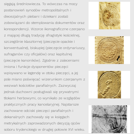
sięgają średniowiecza. To wówczas na mocy
postanowień synodów metropolitalnych i
diecezjalnych plebani i dziekani zostali
zobowiązani do stemplowania dokumentów oraz
korespondencji. Wzorce ikonograficzne czerpano
z mającej długą tradycję sfragistyki kościelnej,
szczególnie klasztornej (pieczęcie opackie i
konwentualne), biskupiej (pieczęcie ordynariuszy,
sufraganów czy oficjałów) oraz kapitulnej
(pieczęcie kanoników). Zgodnie z zaleceniami
imiona i funkcje dysponentów pieczęci
wpisywano w legendę w otoku pieczęci, a jej
pole miano poświęcać wizerunkom czerpanym z
wezwań kościołów parafialnych. Zazwyczaj
jednak duchowni posługiwali się prywatnymi
tłokami herbowymi, co wynikało ze względów
praktycznych pracy kancelaryjnej. Najstarsze
zachowane odciski pieczęci parafialnych i
dekanalnych zachowały się w księgach
metrykalnych zaprowadzonych decyzją ojców
soboru trydenckiego w drugiej połowie XVI wieku.