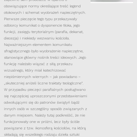
obowiązujące normy określające treść legend
otokowych i schemat wyobrażeń napieczętnych.
Pierwsze pieczęcie tego typu przekazywały
odbiorcy komunikat o dysponencie tłoka, jego
funkcji, zasięgu terytorialnym (parafia, dekanat,
diecezja) i niekiedy wezwaniu kościoła.
Najważniejszym elementem komunikatu
sfragistycznego było wyobrażenie napieczętne,
stanowiące główny nośnik treści ideowych. Jego
funkcję należało wiązać z siłą przekazu
wizualnego, który miał katechizować
niepiśmiennych wiernych – jak powiadano –
„skuteczniej aniżeli liczne traktaty teologiczne”.
W przypadku pieczęci parafialnych posługiwano
się najczęściej uproszczonymi przedstawieniami
odwołującymi się do patronów świątyń bądź
innych osób w szczególny sposób związanych z
danym miejscem. Należy tutaj podkreślić, że nie
funkcjonowały one w próżni, lecz były ściśle
powiązane z tzw. ikonosferą kościołów, na którą
składają się wszelkiego rodzaju dzieła sztuki